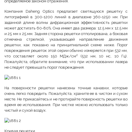
определяемое законом отражения.
Компания Daheng Optics предлагает светящуюся решетку с
литографией в 300-1200 линий в диапазоне 360-1250 нм. При
заданной длине волны дифракционная эффективность решетки
может достигать 60-80%. Она имеет два размера: 12,5 мм х 12,5 мм
и 25 мм х 25 мм. Задняя сторона решетки отполирована, а боковая
отмечена стрелкой, указывающей направление движения
решетки, как показано на принципиальной схеме ниже. Порог
повреждения решеток этой серии обычно измеряется при 532 нм,
2
что составляет около 150 МДж/см
(532 нм, 10 нс, 10 Гц).
Пожалуйста, обратите внимание, что при использовании лазера
не следует превышать порог повреждения.
На поверхности решетки нанесены точные канавки, которые
очень легко повредить. Пожалуйста, храните ее в чистом и сухом
месте. Не прикасайтесь и не протирайте поверхность решетки во
время ее использования. При чистке можно использовать только
чистый и сухой воздух.
Кривая решетки