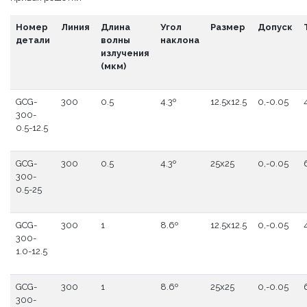
Номер
Линия
Длина
Угол
Размер
Допуск
детали
волны
наклона
излучения
(мкм)
GCG-
300
0.5
4.3º
12.5x12.5
0,-0.05
300-
0.5-12.5
GCG-
300
0.5
4.3º
25x25
0,-0.05
300-
0.5-25
GCG-
300
1
8.6º
12.5x12.5
0,-0.05
300-
1.0-12.5
GCG-
300
1
8.6º
25x25
0,-0.05
300-