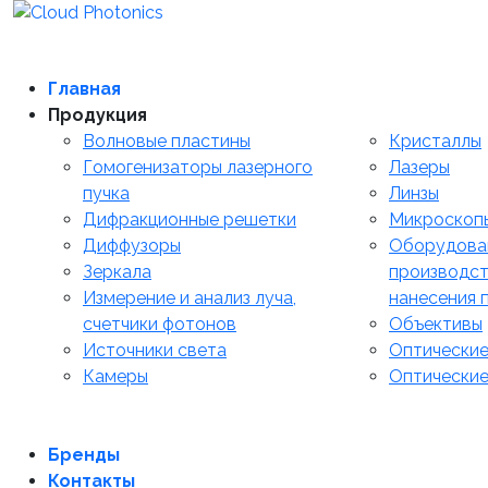
Главная
Продукция
Волновые пластины
Кристаллы
Гомогенизаторы лазерного
Лазеры
пучка
Линзы
Дифракционные решетки
Микроскоп
Диффузоры
Оборудова
Зеркала
производст
Измерение и анализ луча,
нанесения 
счетчики фотонов
Объективы
Источники света
Оптические
Камеры
Оптические
Бренды
Контакты