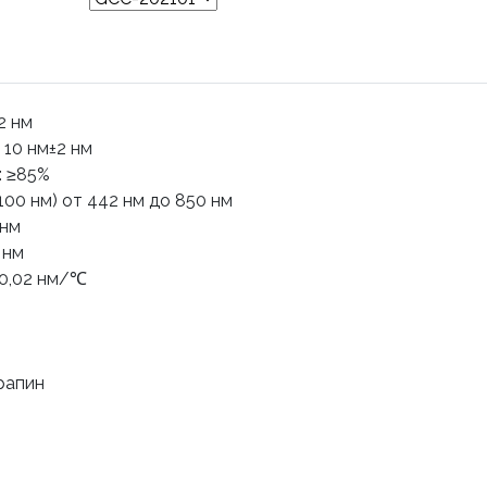
2 нм
10 нм±2 нм
: ≥85%
100 нм) от 442 нм до 850 нм
 нм
 нм
<0,02 нм/℃
рапин