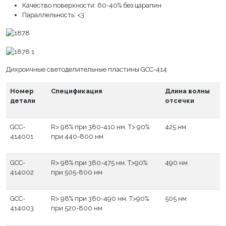
Качество поверхности: 60-40% без царапин
Параллельность: <3’
Дихроичные светоделительные пластины GCC-414
Номер
Спецификация
Длина волны
детали
отсечки
GCC-
R> 98% при 380-410 нм, T> 90%
425 нм
414001
при 440-800 нм
GCC-
R> 98% при 380-475 нм, T>90%
490 нм
414002
при 505-800 нм
GCC-
R> 98% при 380-490 нм, T>90%
505 нм
414003
при 520-800 нм