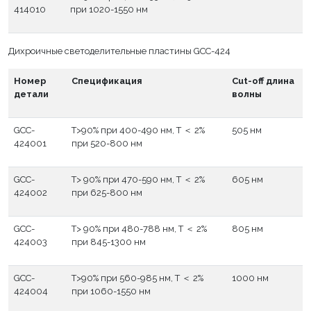
414010
при 1020-1550 нм
Дихроичные светоделительные пластины GCC-424
Номер
Спецификация
Cut-off длина
детали
волны
GCC-
T>90% при 400-490 нм, T ＜ 2%
505 нм
424001
при 520-800 нм
GCC-
T> 90% при 470-590 нм, T ＜ 2%
605 нм
424002
при 625-800 нм
GCC-
T> 90% при 480-788 нм, T ＜ 2%
805 нм
424003
при 845-1300 нм
GCC-
T>90% при 560-985 нм, T ＜ 2%
1000 нм
424004
при 1060-1550 нм