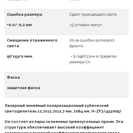
Ошибка размера
Сдвиг проходящего света
+0,0/-0,2 мм
<5 угловых минут
Смещение отраженного
Из-за ошибки волнового
света
фронта
90°±5угл.мин.
＜λ/4@633нм в пределах
размера CA
Фаска
защитная фаска
Лазерный линейный поляризационный кубический
светоделитель 12,7x12,7x12,7 мм, 1064 нм, H-ZF3 (452005)
Он состоит из пары склеенных прямоугольных призм. Эта
структура обеспечивает высокий коэффициент
экстинкции и высокий коэффициент пропускания света.