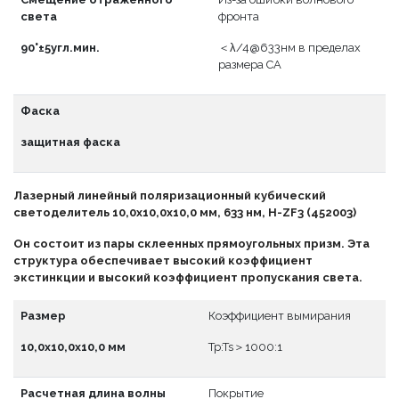
света
фронта
90°±5угл.мин.
＜λ/4@633нм в пределах
размера CA
Фаска
защитная фаска
Лазерный линейный поляризационный кубический
светоделитель 10,0x10,0x10,0 мм, 633 нм, H-ZF3 (452003)
Он состоит из пары склеенных прямоугольных призм. Эта
структура обеспечивает высокий коэффициент
экстинкции и высокий коэффициент пропускания света.
Размер
Коэффициент вымирания
10,0x10,0x10,0 мм
Tp:Ts＞1000:1
Расчетная длина волны
Покрытие