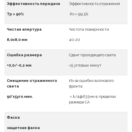
Эффективность передачи
Эффективность отражения
Тр > 90%
Rs＞99,5%
Чистая апертура
Чистота поверхности
8,0x8,0 мм
40-20
Ошибка размера
Сдвиг проходящего света
+0,0/-0,2 мм
<5 угловых минут
Смещение отраженного
Из-за ошибки волнового
света
фронта
90°±5угл.мин.
＜λ/4@633нм в пределах
размера CA
Фаска
защитная фаска