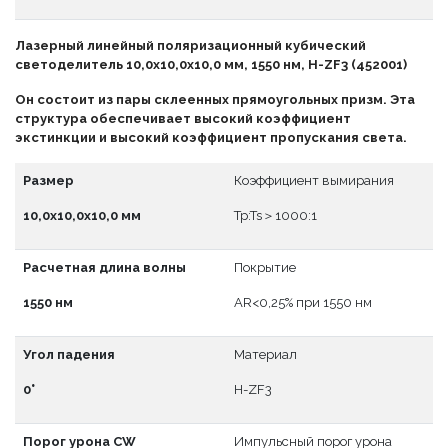
Лазерный линейный поляризационный кубический
светоделитель 10,0x10,0x10,0 мм, 1550 нм, H-ZF3 (452001)
Он состоит из пары склеенных прямоугольных призм. Эта
структура обеспечивает высокий коэффициент
экстинкции и высокий коэффициент пропускания света.
Размер
Коэффициент вымирания
10,0x10,0x10,0 мм
Tp:Ts＞1000:1
Расчетная длина волны
Покрытие
1550 нм
АR<0,25% при 1550 нм
Угол падения
Материал
0°
H-ZF3
Порог урона CW
Импульсный порог урона