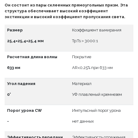
Он состоит из пары склеенных прямоугольных призм. Эта
структура обеспечивает высокий коэффициент
экстинкции и высокий коэффициент пропускания света.
Размер
Коэффициент вымирания
25,4×25,4×25,4 мм
Tp:Ts＞3000:1
Расчетная длина волны
Покрытие
633 нм
АR<0,25% при 633 нм
Угол падения
Материал
0°
УФ плавленый кремнезем
Порог урона CW
Импульсный порог урона
-
нет данных
Эффективность передачи
Эффективность отражения