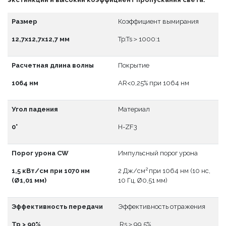
Размер
Коэффициент вымирания
12,7x12,7x12,7 мм
Tp:Ts＞1000:1
Расчетная длина волны
Покрытие
1064 нм
АR<0,25% при 1064 нм
Угол падения
Материал
0°
H-ZF3
Порог урона CW
Импульсный порог урона
2
1,5 кВт/см при 1070 нм
2 Дж/см
при 1064 нм (10 нс,
(Ø1,01 мм)
10 Гц, Ø0,51 мм)
Эффективность передачи
Эффективность отражения
Тр > 90%
Rs＞99,5%