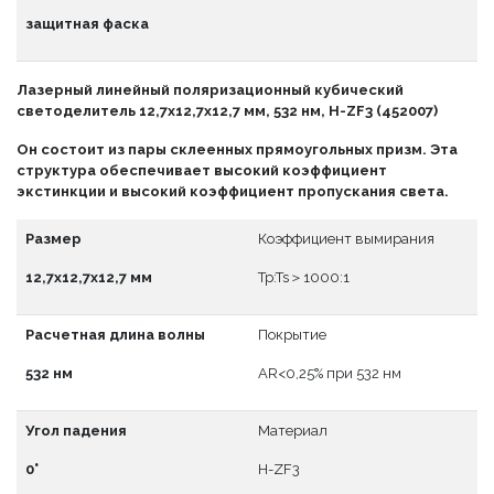
защитная фаска
Лазерный линейный поляризационный кубический
светоделитель 12,7x12,7x12,7 мм, 532 нм, H-ZF3 (452007)
Он состоит из пары склеенных прямоугольных призм. Эта
структура обеспечивает высокий коэффициент
экстинкции и высокий коэффициент пропускания света.
Размер
Коэффициент вымирания
12,7x12,7x12,7 мм
Tp:Ts＞1000:1
Расчетная длина волны
Покрытие
532 нм
АR<0,25% при 532 нм
Угол падения
Материал
0°
H-ZF3