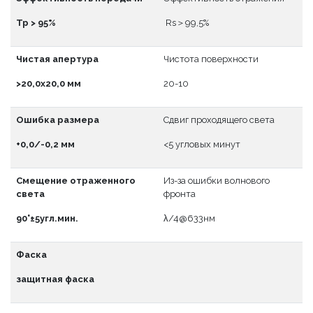
Тр > 95%
Rs＞99,5%
Чистая апертура
Чистота поверхности
>20,0x20,0 мм
20-10
Ошибка размера
Сдвиг проходящего света
+0,0/-0,2 мм
<5 угловых минут
Смещение отраженного
Из-за ошибки волнового
света
фронта
90°±5угл.мин.
λ/4@633нм
Фаска
защитная фаска