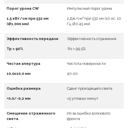
Порог урона CW
Импульсный порог урона
2
1,5 кВт/см при 532 нм
2 Дж/см
при 532 нм (10 нс, 10
(Ø1,000 мм)
Гц, Ø0,45 мм)
Эффективность передачи
Эффективность отражения
Тр > 90%
Rs＞99,5%
Чистая апертура
Чистота поверхности
10,0x10,0 мм
40-20
Ошибка размера
Сдвиг проходящего света
+0,0/-0,2 мм
<5 угловых минут
Смещение отраженного
Из-за ошибки волнового
света
фронта