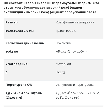
Он состоит из пары склеенных прямоугольных призм. Эта
структура обеспечивает высокий коэффициент
экстинкции и высокий коэффициент пропускания света.
Размер
Коэффициент вымирания
10,0x10,0x10,0 мм
Tp:Ts＞1000:1
Расчетная длина волны
Покрытие
1064 нм
АR<0,25% при 1064 нм
Угол падения
Материал
0°
H-ZF3
Порог урона CW
Импульсный порог урона
2
1,5 кВт/см при 1070 нм
2 Дж/см
при 1064 нм (10 нс,
(Ø1,01 мм)
10 Гц, Ø0,51 мм)