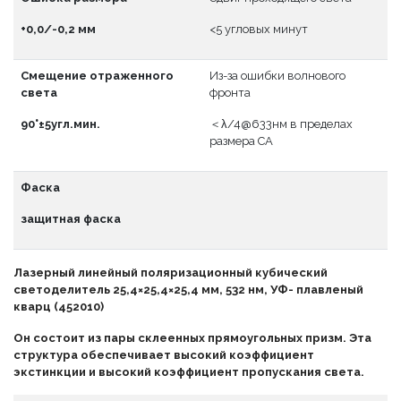
+0,0/-0,2 мм
<5 угловых минут
Смещение отраженного
Из-за ошибки волнового
света
фронта
90°±5угл.мин.
＜λ/4@633нм в пределах
размера CA
Фаска
защитная фаска
Лазерный линейный поляризационный кубический
светоделитель 25,4×25,4×25,4 мм, 532 нм, УФ- плавленый
кварц (452010)
Он состоит из пары склеенных прямоугольных призм. Эта
структура обеспечивает высокий коэффициент
экстинкции и высокий коэффициент пропускания света.