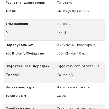
Расчетная длина волны
Покрытие
780 нм
АR<0,25% при 780 нм
Угол падения
Материал
0°
H-ZF3
Порог урона CW
Импульсный порог урона
100 Вт/см², CW@515 нм
100 мДж/см², 8 нс
Эффективность передачи
Эффективность отражения
Тр > 90%
Rs＞99,5%
Чистая апертура
Чистота поверхности
10,0x10,0 мм
40-20
Ошибка размера
Сдвиг проходящего света