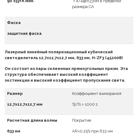
90°±5угл.мин.
＜λ/4@633нм в пределах
размера CA
Фаска
защитная фаска
Лазерный линейный поляризационный кубический
светоделитель 12,7x12,7x12,7 мм, 633 нм, H-ZF3 (452008)
Он состоит из пары склеенных прямоугольных призм. Эта
структура обеспечивает высокий коэффициент
экстинкции и высокий коэффициент пропускания света.
Размер
Коэффициент вымирания
12,7x12,7x12,7 мм
Tp:Ts＞1000:1
Расчетная длина волны
Покрытие
633 нм
АR<0,25% при 633 нм