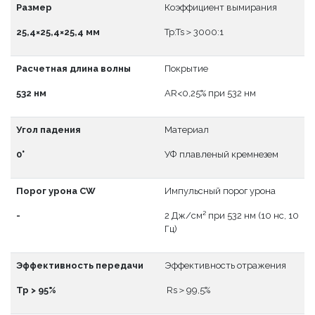
Размер
Коэффициент вымирания
25,4×25,4×25,4 мм
Tp:Ts＞3000:1
Расчетная длина волны
Покрытие
532 нм
АR<0,25% при 532 нм
Угол падения
Материал
0°
УФ плавленый кремнезем
Порог урона CW
Импульсный порог урона
-
2 Дж/см² при 532 нм (10 нс, 10
Гц)
Эффективность передачи
Эффективность отражения
Тр > 95%
Rs＞99,5%