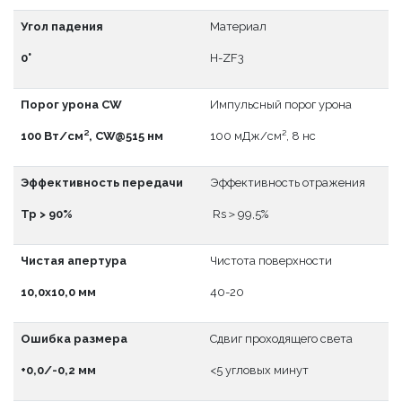
Угол падения
Материал
0°
H-ZF3
Порог урона CW
Импульсный порог урона
100 Вт/см², CW@515 нм
100 мДж/см², 8 нс
Эффективность передачи
Эффективность отражения
Тр > 90%
Rs＞99,5%
Чистая апертура
Чистота поверхности
10,0x10,0 мм
40-20
Ошибка размера
Сдвиг проходящего света
+0,0/-0,2 мм
<5 угловых минут