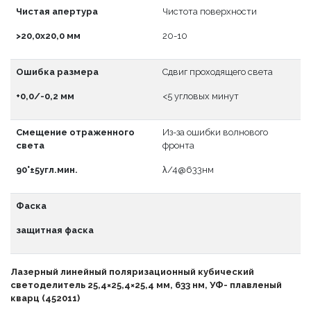
Чистая апертура
Чистота поверхности
>20,0x20,0 мм
20-10
Ошибка размера
Сдвиг проходящего света
+0,0/-0,2 мм
<5 угловых минут
Смещение отраженного
Из-за ошибки волнового
света
фронта
90°±5угл.мин.
λ/4@633нм
Фаска
защитная фаска
Лазерный линейный поляризационный кубический
светоделитель 25,4×25,4×25,4 мм, 633 нм, УФ- плавленый
кварц (452011)