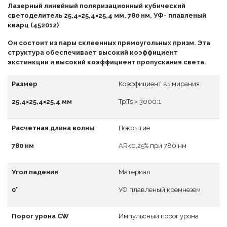
Лазерный линейный поляризационный кубический
светоделитель 25,4×25,4×25,4 мм, 780 нм, УФ- плавленый
кварц (452012)
Он состоит из пары склеенных прямоугольных призм. Эта
структура обеспечивает высокий коэффициент
экстинкции и высокий коэффициент пропускания света.
Размер
Коэффициент вымирания
25,4×25,4×25,4 мм
Tp:Ts＞3000:1
Расчетная длина волны
Покрытие
780 нм
АR<0,25% при 780 нм
Угол падения
Материал
0°
УФ плавленый кремнезем
Порог урона CW
Импульсный порог урона