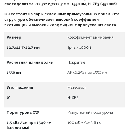
светоделитель 12,7x12,7x12,7 мм, 1550 нм, H-ZF3 (452006)
Он состоит из пары склеенных прямоугольных призм. Эта
структура обеспечивает высокий коэффициент
экстинкции и высокий коэффициент пропускания света.
Размер
Коэффициент вымирания
12,7x12,7x12,7 мм
Tp:Ts＞1000:1
Расчетная длина волны
Покрытие
1550 нм
АR<0,25% при 1550 нм
Угол падения
Материал
0°
H-ZF3
Порог урона CW
Импульсный порог урона
1,5 кВт/см при 1540 нм
100 мДж/см², 8 нс
(Ø0,085 мм)