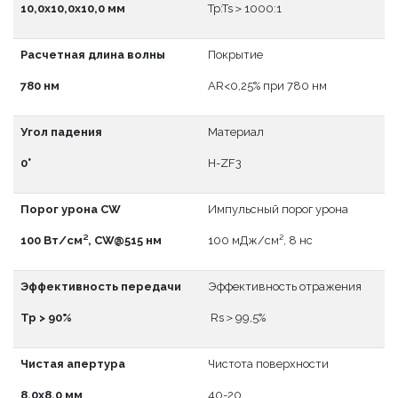
10,0x10,0x10,0 мм
Tp:Ts＞1000:1
Расчетная длина волны
Покрытие
780 нм
АR<0,25% при 780 нм
Угол падения
Материал
0°
H-ZF3
Порог урона CW
Импульсный порог урона
100 Вт/см², CW@515 нм
100 мДж/см², 8 нс
Эффективность передачи
Эффективность отражения
Тр > 90%
Rs＞99,5%
Чистая апертура
Чистота поверхности
8,0x8,0 мм
40-20