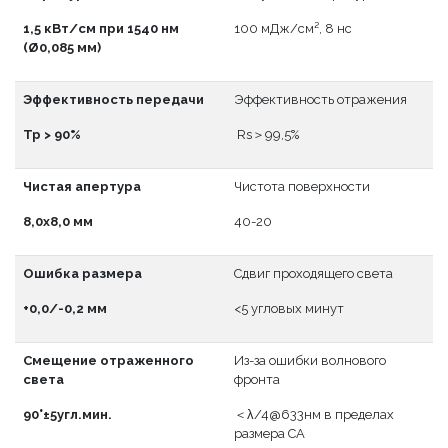
1,5 кВт/см при 1540 нм
100 мДж/см², 8 нс
(Ø0,085 мм)
Эффективность передачи
Эффективность отражения
Тр > 90%
Rs＞99,5%
Чистая апертура
Чистота поверхности
8,0x8,0 мм
40-20
Ошибка размера
Сдвиг проходящего света
+0,0/-0,2 мм
<5 угловых минут
Смещение отраженного
Из-за ошибки волнового
света
фронта
90°±5угл.мин.
＜λ/4@633нм в пределах
размера CA