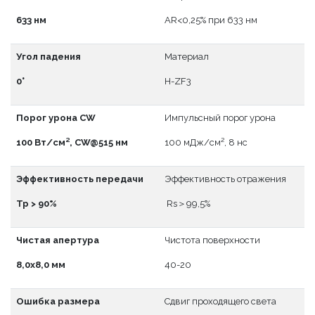
633 нм
АR<0,25% при 633 нм
Угол падения
Материал
0°
H-ZF3
Порог урона CW
Импульсный порог урона
100 Вт/см², CW@515 нм
100 мДж/см², 8 нс
Эффективность передачи
Эффективность отражения
Тр > 90%
Rs＞99,5%
Чистая апертура
Чистота поверхности
8,0x8,0 мм
40-20
Ошибка размера
Сдвиг проходящего света