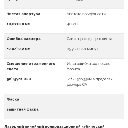
Чистая апертура
Чистота поверхности
10,0x10,0 мм
40-20
Ошибка размера
Сдвиг проходящего света
+0,0/-0,2 мм
<5 угловых минут
Смещение отраженного
Из-за ошибки волнового
света
фронта
90°±5угл.мин.
＜λ/4@633нм в пределах
размера CA
Фаска
защитная фаска
Лазерный линейный поляризационный кубический