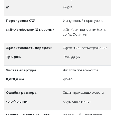
0°
H-ZF3
Порог урона CW
Импульсный порог урона
2
1кВт/см@532нм(Ø1.000мм)
2 Дж/см
при 532 нм (10 нс,
10 Гц, Ø0,45 мм)
Эффективность передачи
Эффективность отражения
Тр > 90%
Rs＞99,5%
Чистая апертура
Чистота поверхности
8,0x8,0 мм
40-20
Ошибка размера
Сдвиг проходящего света
+0,0/-0,2 мм
<5 угловых минут
Смещение отраженного
Из-за ошибки волнового