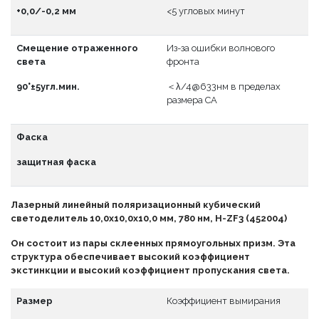
+0,0/-0,2 мм
<5 угловых минут
Смещение отраженного
Из-за ошибки волнового
света
фронта
90°±5угл.мин.
＜λ/4@633нм в пределах
размера CA
Фаска
защитная фаска
Лазерный линейный поляризационный кубический
светоделитель 10,0x10,0x10,0 мм, 780 нм, H-ZF3 (452004)
Он состоит из пары склеенных прямоугольных призм. Эта
структура обеспечивает высокий коэффициент
экстинкции и высокий коэффициент пропускания света.
Размер
Коэффициент вымирания