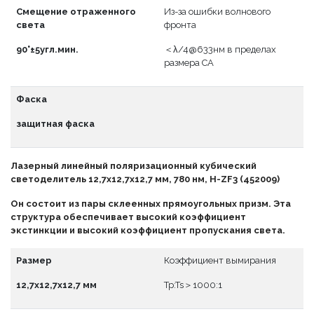
Смещение отраженного
Из-за ошибки волнового
света
фронта
90°±5угл.мин.
＜λ/4@633нм в пределах
размера CA
Фаска
защитная фаска
Лазерный линейный поляризационный кубический
светоделитель 12,7x12,7x12,7 мм, 780 нм, H-ZF3 (452009)
Он состоит из пары склеенных прямоугольных призм. Эта
структура обеспечивает высокий коэффициент
экстинкции и высокий коэффициент пропускания света.
Размер
Коэффициент вымирания
12,7x12,7x12,7 мм
Tp:Ts＞1000:1