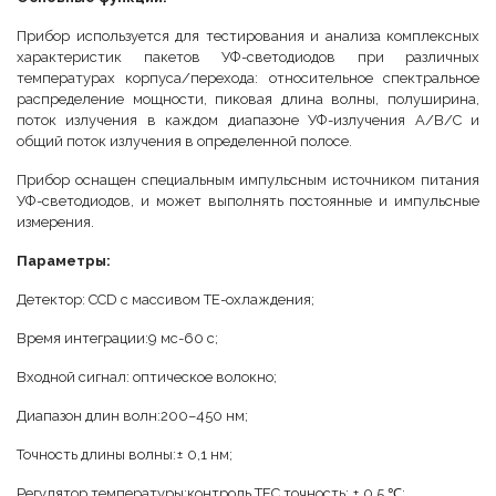
Прибор используется для тестирования и анализа комплексных
характеристик пакетов УФ-светодиодов при различных
температурах корпуса/перехода: относительное спектральное
распределение мощности, пиковая длина волны, полуширина,
поток излучения в каждом диапазоне УФ-излучения A/B/C и
общий поток излучения в определенной полосе.
Прибор оснащен специальным импульсным источником питания
УФ-светодиодов, и может выполнять постоянные и импульсные
измерения.
Параметры:
Детектор: CCD с массивом TE-охлаждения;
Время интеграции:9 мс-60 с;
Входной сигнал: оптическое волокно;
Диапазон длин волн:200–450 нм;
Точность длины волны:± 0,1 нм;
Регулятор температуры:контроль TEC,точность: ± 0,5 ℃;